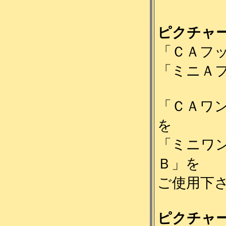
ピクチャ
「ＣＡフ
「ミニＡ
「ＣＡワ
を
「ミニワ
Ｂ」
を
ご使用下
ピクチャ