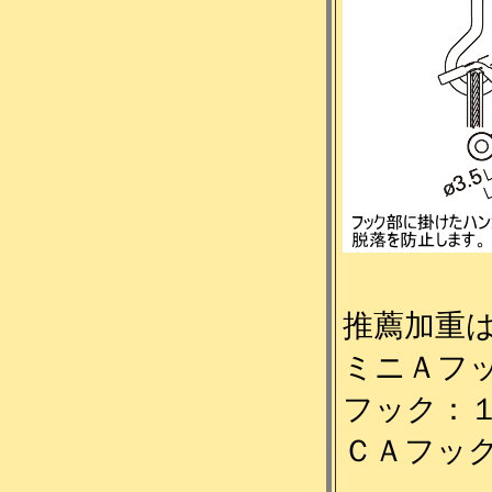
推薦加重
ミニＡフ
フック：
ＣＡフッ