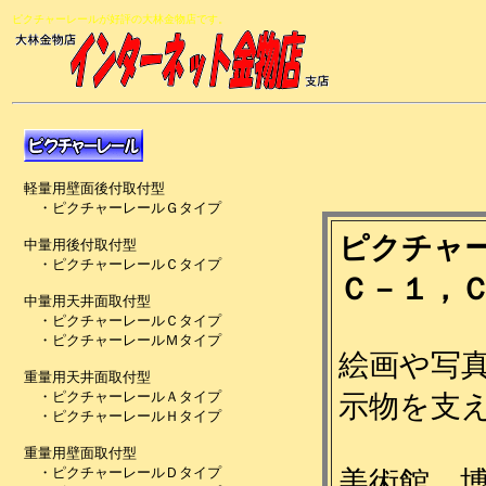
ピクチャーレールが好評の大林金物店です。
ピクチャ
Ｃ－１，
絵画や写
示物を支
美術館、