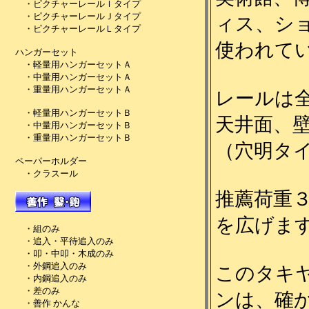
ィス、シ
使われて
レールは
天井面、
（穴明タ
推薦荷重
を広げま
このタキ
ンは、確