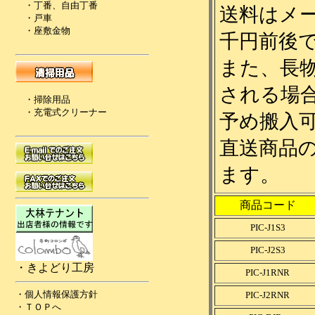
送料はメ
千円前後
また、長
される場
予め搬入
直送商品
ます。
商品コード
PIC-J1S3
PIC-J2S3
PIC-J1RNR
PIC-J2RNR