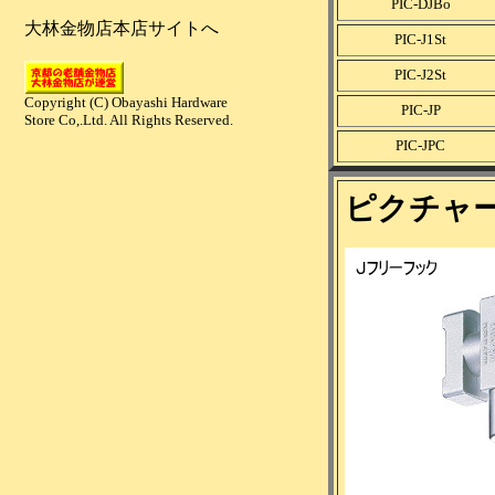
PIC-DJBo
PIC-J1St
PIC-J2St
PIC-JP
PIC-JPC
ピクチャ