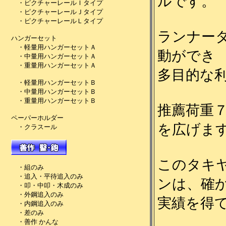
ルです。
ランナー
動ができ
多目的な
推薦荷重
を広げま
このタキ
ンは、確
実績を得