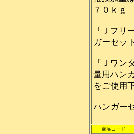
７０ｋｇ
「Ｊフリ
ガーセッ
「Ｊワン
量用ハン
をご使用
ハンガー
商品コード